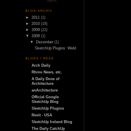
XREFs
BLOG-ARCHIV
►
2011
(1)
►
2010
(18)
►
2009
(22)
▼
2008
(1)
▼
Dezember
(1)
SketchUp Plugins: Weld
BLOGS I READ
Arch Daily
Rhino News, etc.
A Daily Dose of
Architecture
anArchitecture
Official Google
SketchUp Blog
SketchUp Plugins
Revit - USA
SketchUp Ireland Blog
The Daily CatchUp