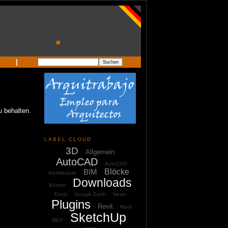
|
 behalten.
LABEL CLOUD
3D
Allgemein
AutoCAD
AutoCAD
BIM
Blöcke
Architecture
Downloads
Bücher
Excel
Google Earth
News
Plugins
Revit
Revit
SketchUp
MEP