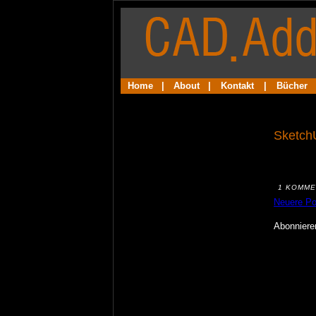
Home
|
About
|
Kontakt
|
Bücher
Sketch
1 KOMME
Neuere Po
Abonnier