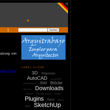
|
s
Nutzung von
LABEL CLOUD
Ältere Posts
3D
Allgemein
AutoCAD
AutoCAD
BIM
Blöcke
Architecture
Downloads
Bücher
Excel
Google Earth
News
Plugins
Revit
Revit
SketchUp
MEP