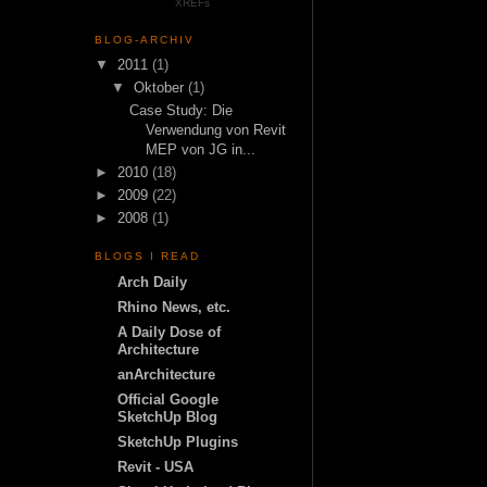
XREFs
BLOG-ARCHIV
▼
2011
(1)
▼
Oktober
(1)
Case Study: Die
Verwendung von Revit
MEP von JG in...
►
2010
(18)
►
2009
(22)
►
2008
(1)
BLOGS I READ
Arch Daily
Rhino News, etc.
A Daily Dose of
Architecture
anArchitecture
Official Google
SketchUp Blog
SketchUp Plugins
Revit - USA