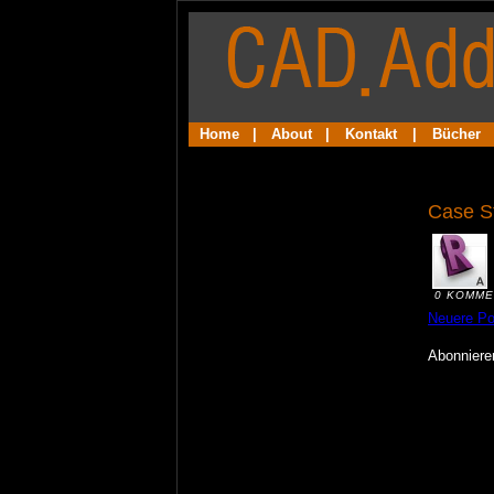
Home
|
About
|
Kontakt
|
Bücher
Case S
0 KOMME
Neuere Po
Abonnier