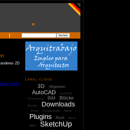
|
en
 anderes 2D
LABEL CLOUD
Ältere Posts
3D
Allgemein
AutoCAD
AutoCAD
BIM
Blöcke
Architecture
Downloads
Bücher
Excel
Google Earth
News
Plugins
Revit
Revit
SketchUp
MEP