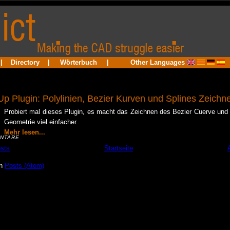
|
Directory
|
Wörterbuch
|
Other Languages
p Plugin: Polylinien, Bezier Kurven und Splines Zeichn
Probiert mal dieses Plugin, es macht das Zeichnen des Bezier Cuerve und
Geometrie viel einfacher.
Mehr lesen...
NTARE
sts
Startseite
en
Posts (Atom)