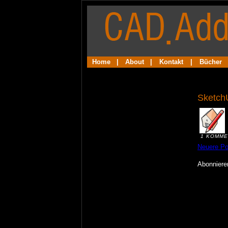
Home
|
About
|
Kontakt
|
Bücher
SketchU
1 KOMME
Neuere Po
Abonnier